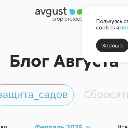
Пользуясь с
cookies и
по
Хорошо
Блог Августа
защита_садов
Сбросит
Февраль 2025
зад
Впе