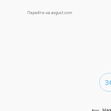
Перейти на avgust.com
з
На