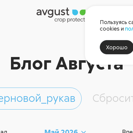
Пользуясь с
cookies и
по
Хорошо
Блог Августа
ерновой_рукав
Сброси
Май 2026
зад
Впе