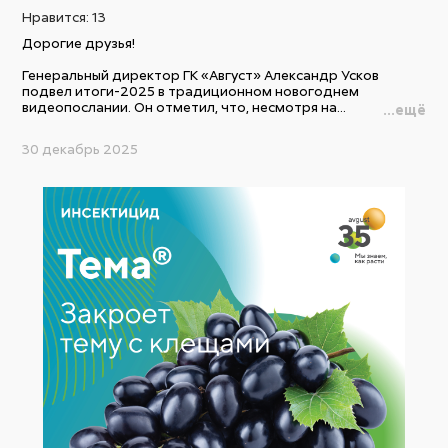
Нравится:
13
Дорогие друзья!
Генеральный директор ГК «Август» Александр Усков
подвел итоги-2025 в традиционном новогоднем
видеопослании. Он отметил, что, несмотря на...
...ещё
30 декабрь 2025