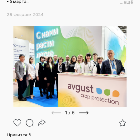
• 5 марта...
...ещё
29 февраль 2024
1
/
6
Нравится:
3