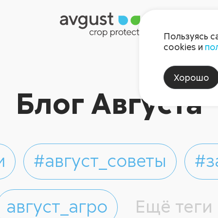
Пользуясь с
cookies и
по
Хорошо
Блог Августа
и
#август_советы
#з
август_агро
Ещё теги