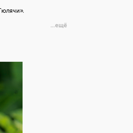
Тюлячи».
...ещё