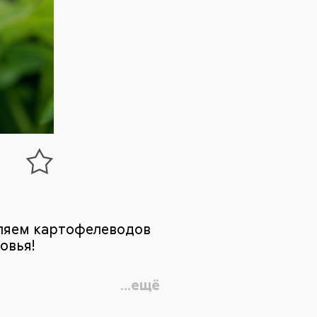
ляем картофелеводов
овья!
...ещё