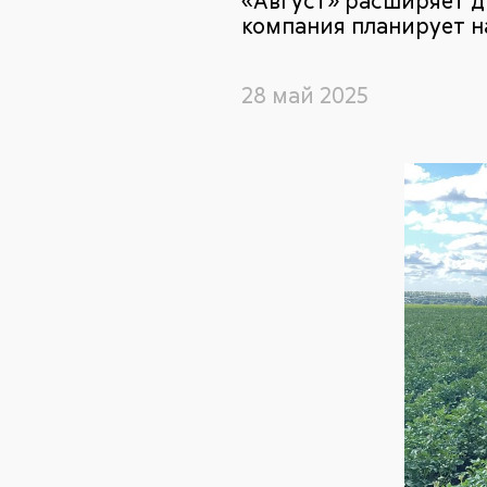
«Август» расширяет ди
компания планирует н
28 май 2025