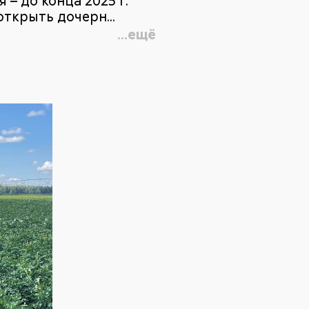
– до конца 2025 г.
ткрыть дочерн...
...ещё