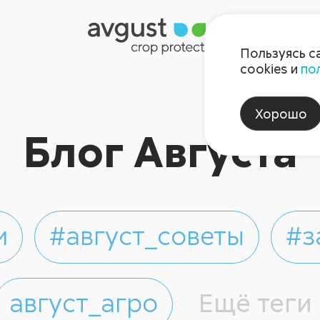
Пользуясь с
cookies и
по
Хорошо
Блог Августа
и
#август_советы
#з
август_агро
Ещё теги