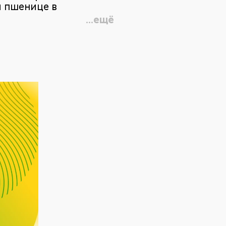
й пшенице в
...ещё