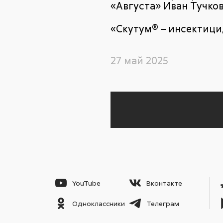
«Августа» Иван Тучков
«Скутум® – инсектицид
27 май 2025
YouTube
Вконтакте
Одноклассники
Телеграм