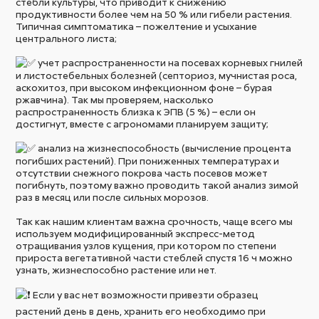
стебли культуры, что приводит к снижению
продуктивности более чем на 50 % или гибели растения.
Типичная симптоматика – пожелтение и усыхание
центрального листа;
учет распространенности на посевах корневых гнилей
и листостебельных болезней (септориоз, мучнистая роса,
аскохитоз, при высоком инфекционном фоне – бурая
ржавчина). Так мы проверяем, насколько
распространенность близка к ЭПВ (5 %) – если он
достигнут, вместе с агрономами планируем защиту;
анализ на жизнеспособность (вычисление процента
погибших растений). При пониженных температурах и
отсутствии снежного покрова часть посевов может
погибнуть, поэтому важно проводить такой анализ зимой
раз в месяц или после сильных морозов.
Так как нашим клиентам важна срочность, чаще всего мы
используем модифицированный экспресс-метод
отращивания узлов кущения, при котором по степени
прироста вегетативной части стеблей спустя 16 ч можно
узнать, жизнеспособно растение или нет.
Если у вас нет возможности привезти образец
растений день в день, хранить его необходимо при