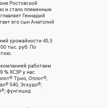
оне Ростовской
но и стало племенным
зглавляет Геннадий
тает его сын Анатолий
дней урожайности 45,5
00 тыс. руб. По
ятию.
С компанией работаем
9 % ХСЗР у нас
плот® Трио, Оплот®,
до® 540, Эскудо®;
й®; фунгицид