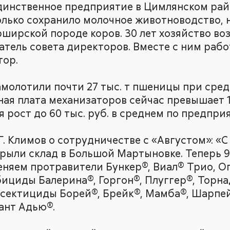
динственное предприятие в Цимлянском рай
только сохранило молочное животноводство, 
ширской породе коров. 30 лет хозяйство во
атель совета директоров. Вместе с ним рабо
тор.
амолотили почти 27 тыс. т пшеницы при сре
ная плата механизаторов сейчас превышает 1
 рост до 60 тыс. руб. в среднем по предпри
Г. Климов о сотрудничестве с «Августом»: «
открыли склад в Большой Мартыновке. Теперь 9
еняем протравители Бункер®, Виал® Трио, О
бициды Балерина®, Горгон®, Плуггер®, Торна
нсектициды Борей®, Брейк®, Мамба®, Шарпе
ант Адью®.