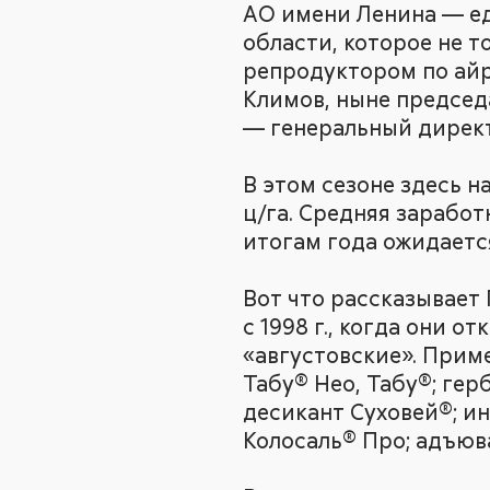
АО имени Ленина — е
области, которое не 
репродуктором по айр
Климов, ныне председ
— генеральный дирек
В этом сезоне здесь н
ц/га. Средняя заработ
итогам года ожидается
Вот что рассказывает 
с 1998 г., когда они 
«августовские». Прим
Табу® Нео, Табу®; гер
десикант Суховей®; и
Колосаль® Про; адъюв