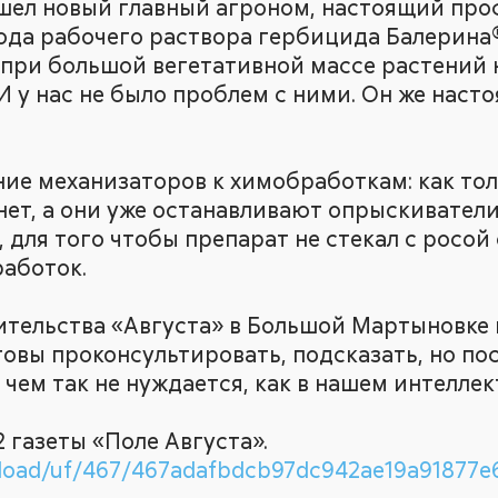
ишел новый главный агроном, настоящий про
да рабочего раствора гербицида Балерина® н
 при большой вегетативной массе растений 
И у нас не было проблем с ними. Он же насто
ие механизаторов к химобработкам: как тол
 нет, а они уже останавливают опрыскивател
 для того чтобы препарат не стекал с росой 
работок.
тельства «Августа» в Большой Мартыновке в
овы проконсультировать, подсказать, но пос
 чем так не нуждается, как в нашем интеллек
 газеты «Поле Августа».
load/uf/467/467adafbdcb97dc942ae19a91877e