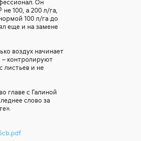
фессионал. Он
е 100, а 200 л/га,
нормой 100 л/га до
ял еще и на замене
ько воздух начинает
и – контролируют
с листьев и не
о главе с Галиной
леднее слово за
те».
6cb.pdf