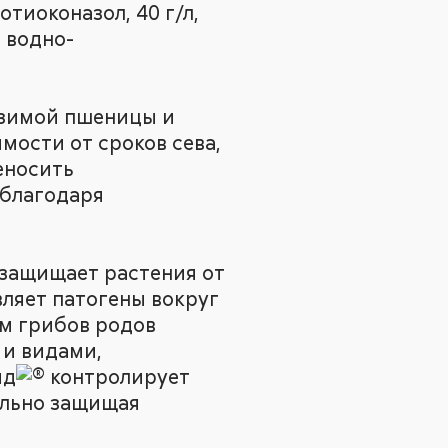
тиоконазол, 40 г/л,
е водно-
озимой пшеницы и
мости от сроков сева,
еносить
 благодаря
 защищает растения от
вляет патогены вокруг
ом грибов родов
a и видами,
йд
контролирует
ельно защищая