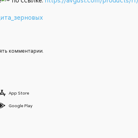
е
по ссылке:
https://avgust.com/products/r
ита_зерновых
лять комментарии.
App Store
Google Play