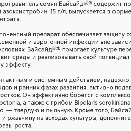
ротравитель семян Байсайд
содержит про
и азоксистробин, 15 г/л, выпускается в форм
нтрата.
понентный препарат обеспечивает защиту 
 семенной и аэрогенной инфекции вне зависи
условиях. Байсайд
помогает культуре пер
вия среды и реализовывать свой потенциал
у эффекту.
нтактным и системным действием, надежно
одов и ранних фазах развития, активно пода
ростков. Он эффективно борется с комплекс
octonia, а также с грибом Bipolaris sorokinian
, — твердую и пыльную. Кроме того, Байса
 и ржавчину на всходах культуры, дополнит
фазы роста.