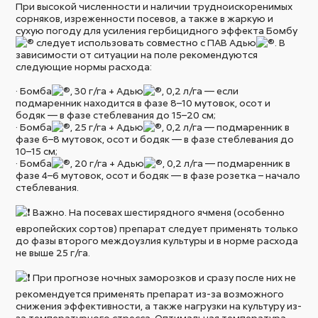
При высокой численности и наличии трудноискоренимых
сорняков, изреженности посевов, а также в жаркую и
сухую погоду для усиления гербицидного эффекта Бомбу
следует использовать совместно с ПАВ Адью
. В
зависимости от ситуации на поле рекомендуются
следующие нормы расхода:
· Бомба
, 30 г/га + Адью
, 0,2 л/га — если
подмаренник находится в фазе 8–10 мутовок, осот и
бодяк — в фазе стеблевания до 15–20 см;
· Бомба
, 25 г/га + Адью
, 0,2 л/га — подмаренник в
фазе 6–8 мутовок, осот и бодяк — в фазе стеблевания до
10–15 см;
· Бомба
, 20 г/га + Адью
, 0,2 л/га — подмаренник в
фазе 4–6 мутовок, осот и бодяк — в фазе розетка – начало
стеблевания.
Важно. На посевах шестирядного ячменя (особенно
европейских сортов) препарат следует применять только
до фазы второго междоузлия культуры и в норме расхода
не выше 25 г/га.
При прогнозе ночных заморозков и сразу после них не
рекомендуется применять препарат из-за возможного
снижения эффективности, а также нагрузки на культуру из-
за температурного стресса. Оптимальная температура