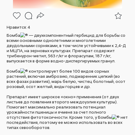
Нравится:
4
Бомба
— двухкомпонентный гербицид для борьбы со
всеми основными однолетними и многолетними
двудольными сорняками, в том числе устойчивыми к 2,4-Д
и МЦПА, на зерновых культурах. Препарат содержит
трибенурон-метил, 563 г/кг и флорасулам, 187 г/кг,
выпускается в форме водно-диспергируемых гранул.
Бомба
контролирует более 100 видов сорных
растений, включая амброзию, подмаренник цепкий (во
всех фазах развития), марь белую, чистец болотный, осот
розовый, осот желтый, виды горцев и др.
Препарат имеет широкое «окно» применения (от двух
листьев до появления второго междоузлия культуры).
Помогает максимально реализовать потенциал
урожайности пшеницы и ячменя за счет полного
отсутствия фитотоксичности. Кроме того, у Бомбы
нет
последействия, поэтому ее можно использовать во всех
типах севооборотов.