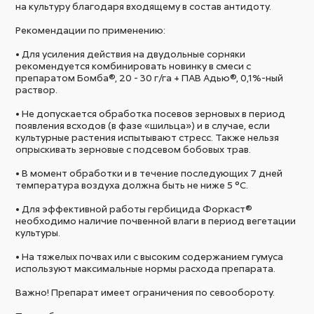
на культуру благодаря входящему в состав антидоту.
Рекомендации по применению:
• Для усиления действия на двудольные сорняки
рекомендуется комбинировать новинку в смеси с
препаратом Бомба®, 20 - 30 г/га + ПАВ Адью®, 0,1%-ный
раствор.
• Не допускается обработка посевов зерновых в период
появления всходов (в фазе «шильца») и в случае, если
культурные растения испытывают стресс. Также нельзя
опрыскивать зерновые с подсевом бобовых трав.
• В момент обработки и в течение последующих 7 дней
температура воздуха должна быть не ниже 5 °С.
• Для эффективной работы гербицида Форкаст®
необходимо наличие почвенной влаги в период вегетации
культуры.
• На тяжелых почвах или с высоким содержанием гумуса
используют максимальные нормы расхода препарата.
Важно! Препарат имеет ограничения по севообороту.