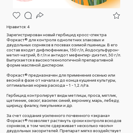
Нравится:
4
Зарегистрирован новый гербицид кросс-спектра
Форкаст® для контроля однолетних злаковых и
двудольных сорняков в посевах озимой пшеницы. В его
состав входят дифлюфеникан, 150 г/л, йодосульфурон-
метил-натрий, 8 г/л и антидот мефенпир-диэтил, 30 г/л.
Выпускается в высокотехнологичной препаративной
форме масляной дисперсии.
Форкаст® предназначен для применения осенью или
весной в фазе от начала и до конца кущения культуры,
оптимальная норма расхода – 1 - 1,2 л/га.
Гербицид контролирует виды метлицы, проса, мятлик,
щетинник, овсюг, василек синий, веронику, марь, лебеду,
щирицу, фиалку, пикульники и др.
За счет создания усиленного почвенного «экрана»
Форкаст® позволяет растянуть сроки контроля всходов
сорняков, в том числе сдерживает несколько «волн»
двудольных засорителей. Препарат мягко воздействует