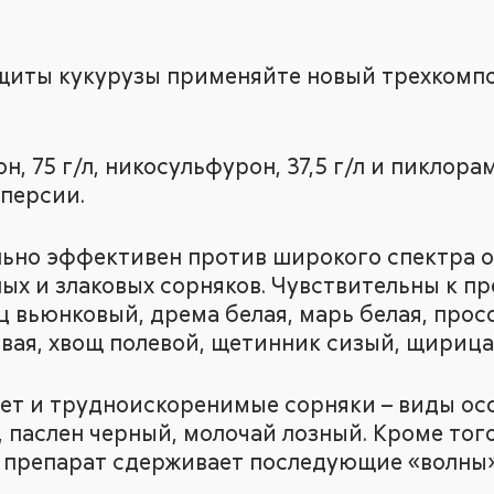
ащиты кукурузы применяйте новый трехком
 75 г/л, никосульфурон, 37,5 г/л и пиклорам,
персии.
ьно эффективен против широкого спектра о
ых и злаковых сорняков. Чувствительны к пр
ц вьюнковый, дрема белая, марь белая, прос
вая, хвощ полевой, щетинник сизый, щирица
т и трудноискоренимые сорняки – виды осот
 паслен черный, молочай лозный. Кроме тог
 препарат сдерживает последующие «волны»