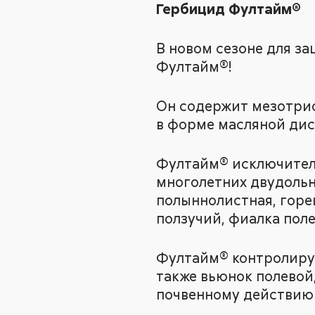
Гербицид Фултайм®
В новом сезоне для з
Фултайм®!
Он содержит мезотрион,
в форме масляной дис
Фултайм® исключител
многолетних двудольн
полыннолистная, горе
ползучий, фиалка поле
Фултайм® контролируе
также вьюнок полевой,
почвенному действию