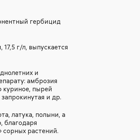
понентный гербицид
 17,5 г/л, выпускается
днолетних и
епарату: амброзия
о куриное, пырей
 запрокинутая и др.
а, латука, полыни, а
о, благодаря
 сорных растений.