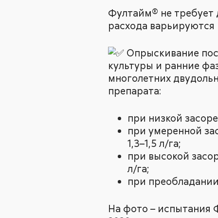
Фултайм® не требует 
расхода варьируются 
Опрыскивание посе
культуры и ранние фаз
многолетних двудольн
препарата:
при низкой засорен
при умеренной за
1,3–1,5 л/га;
при высокой засо
л/га;
при преобладании 
На фото – испытания Ф