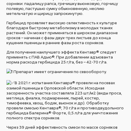
сорняки: падалицу рапса, гречишку вьюнковую, горчицу
полевую, пастушью сумку обыкновенную, неслию
метельчатую и щирицу запрокинутую.
Гербицид проявляет высокую селективность к культуре
благодаря быстрому метаболизму в молодых тканях
растений. Он может применяться в широком диапазоне
сроков – начиная с фазы двух-трех листьев до конца
кущения пшеницы в ранние фазы роста сорняков.
Для получения наилучшего эффекта Кентавр® следует
применять с ПАВ Адью®. При добавлении адъюванта
норма расхода гербицида 25 г/га, без – 42-70 г/га.
Препарат имеет ограничения по севообороту.
В 2021 г. испытания Кентавра® провели на посевах
озимой пшеницы в Орловской области. Исходная
засоренность участка составляла 223 шт/м2 (виды проса,
метлица, фиалка, подмаренник, пырей, костер,
тимофеевка, хвощ, бодяк, вьюнок и др). Обработку
провели смесью Кентавра®, 70 г/га и противодвудольного
гербицида Балерина® Форте, 0,5 л/га для уничтожения
полного спектра сорняков.
Через 39 дней эффективность смеси по массе сорняков