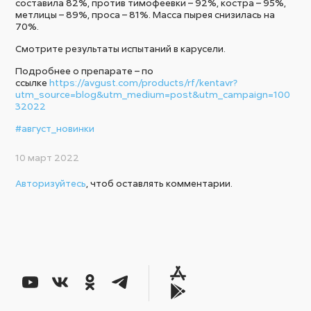
составила 82%, против тимофеевки – 92%, костра – 95%,
метлицы – 89%, проса – 81%. Масса пырея снизилась на
70%.
Смотрите результаты испытаний в карусели.
Подробнее о препарате – по
ссылке
https://avgust.com/products/rf/kentavr?
utm_source=blog&utm_medium=post&utm_campaign=100
32022
#август_новинки
10 март 2022
Авторизуйтесь
, чтоб оставлять комментарии.