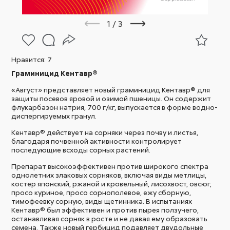
1
/
3
Нравится:
7
Граминицид Кентавр®
«Август» представляет новый граминицид Кентавр® для
защиты посевов яровой и озимой пшеницы. Он содержит
флукарбазон натрия, 700 г/кг, выпускается в форме водно-
диспергируемых гранул.
Кентавр® действует на сорняки через почву и листья,
благодаря почвенной активности контролирует
последующие всходы сорных растений.
Препарат высокоэффективен против широкого спектра
однолетних злаковых сорняков, включая виды метлицы,
костер японский, ржаной и кровельный, лисохвост, овсюг,
просо куриное, просо сорнополевое, ежу сборную,
тимофеевку сорную, виды щетинника. В испытаниях
Кентавр® был эффективен и против пырея ползучего,
останавливая сорняк в росте и не давая ему образовать
семена. Также новый гербицид подавляет двудольные