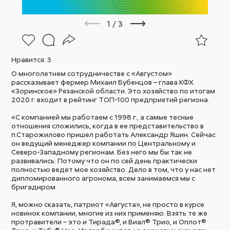
1
/
3
Нравится:
3
О многолетнем сотрудничестве с «Августом»
рассказывает фермер Михаил Бубенцов – глава КФХ
«Зоринское» Рязанской области. Это хозяйство по итогам
2020 г. входит в рейтинг ТОП-100 предприятий региона.
«С компанией мы работаем с 1998 г., а самые тесные
отношения сложились, когда в ее представительство в
п.Старожилово пришел работать Александр Яшин. Сейчас
он ведущий менеджер компании по Центральному и
Северо-Западному регионам. Без него мы бы так не
развивались. Потому что он по сей день практически
полностью ведет мое хозяйство. Дело в том, что у нас нет
дипломированного агронома, всем занимаемся мы с
бригадиром.
Я, можно сказать, патриот «Августа», не просто в курсе
новинок компании, многие из них применяю. Взять те же
протравители – это и Тирада®, и Виал® Трио, и Оплот®