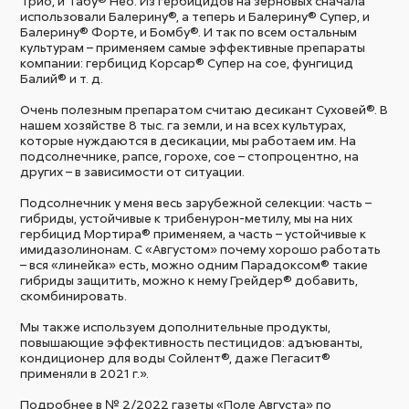
Трио, и Табу® Нео. Из гербицидов на зерновых сначала
использовали Балерину®, а теперь и Балерину® Супер, и
Балерину® Форте, и Бомбу®. И так по всем остальным
культурам – применяем самые эффективные препараты
компании: гербицид Корсар® Супер на сое, фунгицид
Балий® и т. д.
Очень полезным препаратом считаю десикант Суховей®. В
нашем хозяйстве 8 тыс. га земли, и на всех культурах,
которые нуждаются в десикации, мы работаем им. На
подсолнечнике, рапсе, горохе, сое – стопроцентно, на
других – в зависимости от ситуации.
Подсолнечник у меня весь зарубежной селекции: часть –
гибриды, устойчивые к трибенурон-метилу, мы на них
гербицид Мортира® применяем, а часть – устойчивые к
имидазолинонам. С «Августом» почему хорошо работать
– вся «линейка» есть, можно одним Парадоксом® такие
гибриды защитить, можно к нему Грейдер® добавить,
скомбинировать.
Мы также используем дополнительные продукты,
повышающие эффективность пестицидов: адъюванты,
кондиционер для воды Сойлент®, даже Пегасит®
применяли в 2021 г.».
Подробнее в № 2/2022 газеты «Поле Августа» по