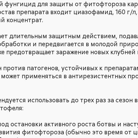
й фунгицид для защиты от фитофтороза кар
остав препарата входит циазофамид, 160 г/л
й концентрат.
ет длительным защитным действием, подавл
 обработки и передвигается в молодой прир
кже предотвращает заражение новых клубней
против патогенов, устойчивых к препарата
и может применяться в антирезистентных пр
ндуется использовать до трех раз за сезон 
тофеля:
иод остановки активного роста ботвы и наст
звития фитофтороза (обычно это время от ц