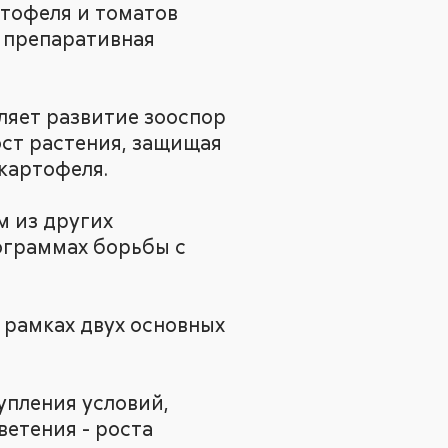
тофеля и томатов
, препаративная
яет развитие зооспор
ост растения, защищая
 картофеля.
м из других
ограммах борьбы с
в рамках двух основных
упления условий,
ветения - роста