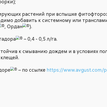
борки);
ирующих растений при вспышке фитофтороза
димо добавить к системному или транслам
, Ордан
).
тадора
– 0,4 - 0,5 л/га.
ойчив к смыванию дождем и в условиях поли
 клещей.
доре
– по ссылке
https://www.avgust.com/pr