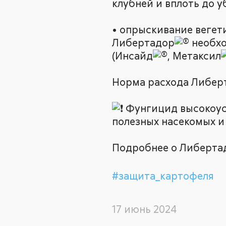
клубней и вплоть до у
• опрыскивание вегет
Либертадор
необхо
(Инсайд
, Метаксил
Норма расхода Либер
Фунгицид высокоуст
полезных насекомых и
Подробнее о Либерта
#защита_картофеля
17 июнь 2024