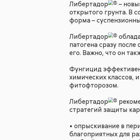
Либертадор
– новы
открытого грунта. В с
форма – суспензионны
Либертадор
облада
патогена сразу после
его. Важно, что он та
Фунгицид эффективен 
химических классов, 
фитофторозом.
Либертадор
рекоме
стратегий защиты кар
• опрыскивание в пер
благоприятных для ра