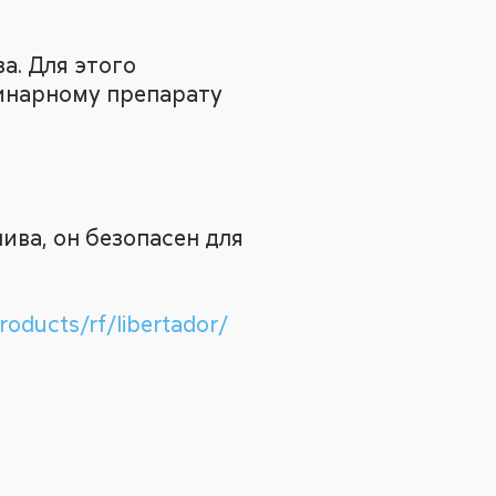
. Для этого
инарному препарату
ва, он безопасен для
oducts/rf/libertador/