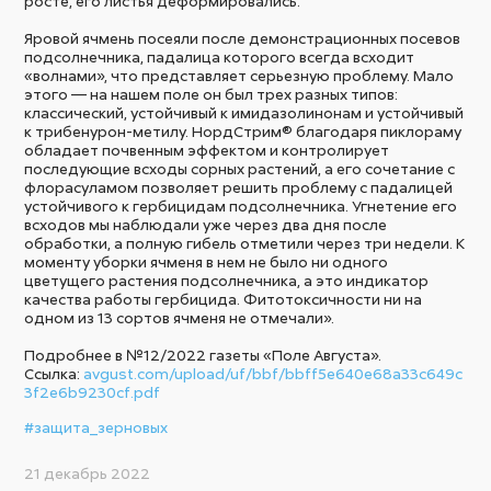
росте, его листья деформировались.
Яровой ячмень посеяли после демонстрационных посевов
подсолнечника, падалица которого всегда всходит
«волнами», что представляет серьезную проблему. Мало
этого — на нашем поле он был трех разных типов:
классический, устойчивый к имидазолинонам и устойчивый
к трибенурон-метилу. НордСтрим® благодаря пиклораму
обладает почвенным эффектом и контролирует
последующие всходы сорных растений, а его сочетание с
флорасуламом позволяет решить проблему с падалицей
устойчивого к гербицидам подсолнечника. Угнетение его
всходов мы наблюдали уже через два дня после
обработки, а полную гибель отметили через три недели. К
моменту уборки ячменя в нем не было ни одного
цветущего растения подсолнечника, а это индикатор
качества работы гербицида. Фитотоксичности ни на
одном из 13 сортов ячменя не отмечали».
Подробнее в №12/2022 газеты «Поле Августа».
Ссылка:
avgust.com/upload/uf/bbf/bbff5e640e68a33c649c
3f2e6b9230cf.pdf
#защита_зерновых
21 декабрь 2022