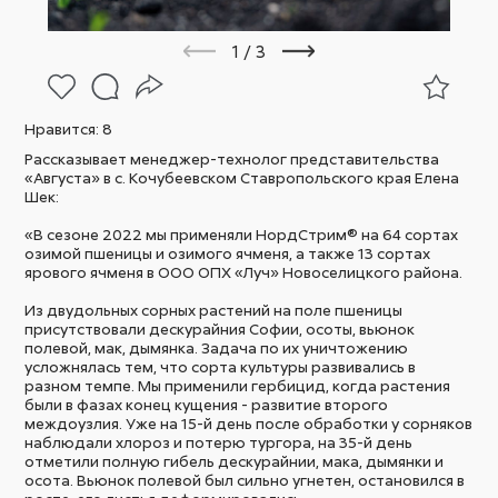
1
/
3
Нравится:
8
Рассказывает менеджер-технолог представительства
«Августа» в с. Кочубеевском Ставропольского края Елена
Шек:
«В сезоне 2022 мы применяли НордСтрим® на 64 сортах
озимой пшеницы и озимого ячменя, а также 13 сортах
ярового ячменя в ООО ОПХ «Луч» Новоселицкого района.
Из двудольных сорных растений на поле пшеницы
присутствовали дескурайния Софии, осоты, вьюнок
полевой, мак, дымянка. Задача по их уничтожению
усложнялась тем, что сорта культуры развивались в
разном темпе. Мы применили гербицид, когда растения
были в фазах конец кущения - развитие второго
междоузлия. Уже на 15-й день после обработки у сорняков
наблюдали хлороз и потерю тургора, на 35-й день
отметили полную гибель дескурайнии, мака, дымянки и
осота. Вьюнок полевой был сильно угнетен, остановился в