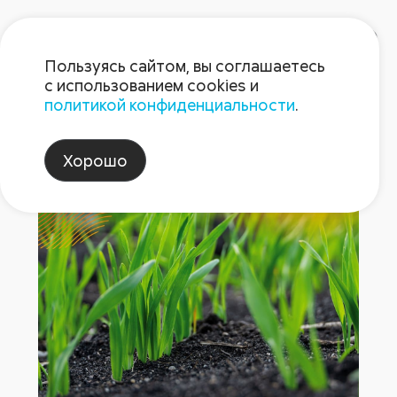
Пользуясь сайтом, вы соглашаетесь
с использованием cookies и
политикой конфиденциальности
.
НордСтрим® на 64 сортах о
Хорошо