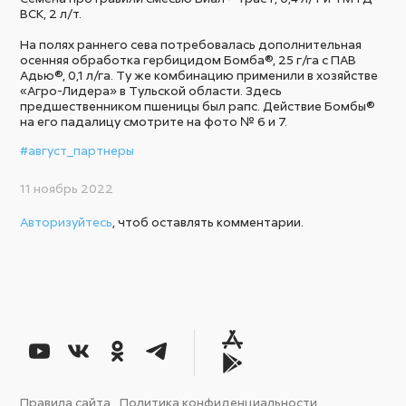
ВСК, 2 л/т.
На полях раннего сева потребовалась дополнительная
осенняя обработка гербицидом Бомба®, 25 г/га с ПАВ
Адью®, 0,1 л/га. Ту же комбинацию применили в хозяйстве
«Агро-Лидера» в Тульской области. Здесь
предшественником пшеницы был рапс. Действие Бомбы®
на его падалицу смотрите на фото № 6 и 7.
#август_партнеры
11 ноябрь 2022
Авторизуйтесь
, чтоб оставлять комментарии.
Правила сайта
Политика конфиденциальности