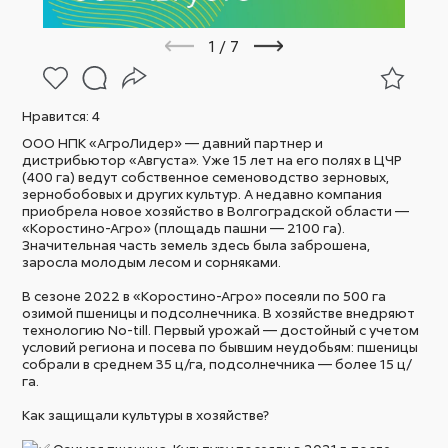
1
/
7
Нравится:
4
ООО НПК «АгроЛидер» — давний партнер и
дистрибьютор «Августа». Уже 15 лет на его полях в ЦЧР
(400 га) ведут собственное семеноводство зерновых,
зернобобовых и других культур. А недавно компания
приобрела новое хозяйство в Волгоградской области —
«Коростино-Агро» (площадь пашни — 2100 га).
Значительная часть земель здесь была заброшена,
заросла молодым лесом и сорняками.
В сезоне 2022 в «Коростино-Агро» посеяли по 500 га
озимой пшеницы и подсолнечника. В хозяйстве внедряют
технологию No-till. Первый урожай — достойный с учетом
условий региона и посева по бывшим неудобьям: пшеницы
собрали в среднем 35 ц/га, подсолнечника — более 15 ц/
га.
Как защищали культуры в хозяйстве?