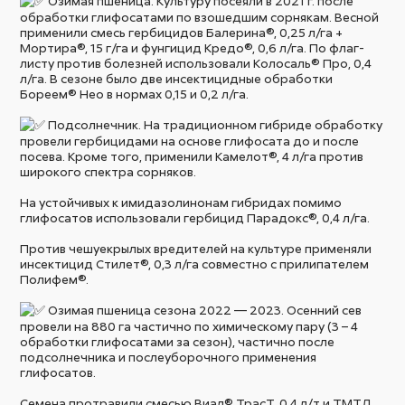
Озимая пшеница. Культуру посеяли в 2021 г. после
обработки глифосатами по взошедшим сорнякам. Весной
применили смесь гербицидов Балерина®, 0,25 л/га +
Мортира®, 15 г/га и фунгицид Кредо®, 0,6 л/га. По флаг-
листу против болезней использовали Колосаль® Про, 0,4
л/га. В сезоне было две инсектицидные обработки
Бореем® Нео в нормах 0,15 и 0,2 л/га.
Подсолнечник. На традиционном гибриде обработку
провели гербицидами на основе глифосата до и после
посева. Кроме того, применили Камелот®, 4 л/га против
широкого спектра сорняков.
На устойчивых к имидазолинонам гибридах помимо
глифосатов использовали гербицид Парадокс®, 0,4 л/га.
Против чешуекрылых вредителей на культуре применяли
инсектицид Стилет®, 0,3 л/га совместно с прилипателем
Полифем®.
Озимая пшеница сезона 2022 — 2023. Осенний сев
провели на 880 га частично по химическому пару (3 – 4
обработки глифосатами за сезон), частично после
подсолнечника и послеуборочного применения
глифосатов.
Семена протравили смесью Виал® ТрасТ, 0,4 л/т и ТМТД