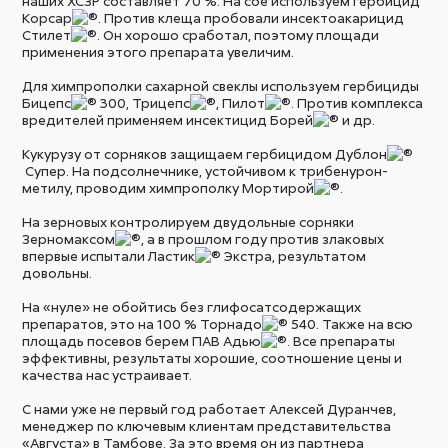
наших ХСЗР составляет 70 %. На сое используем гербицид
Корсар
. Против клеща пробовали инсектоакарицид
Стилет
. Он хорошо сработал, поэтому площади
применения этого препарата увеличим.
Для химпрополки сахарной свеклы используем гербициды
Бицепс
300, Трицепс
, Пилот
. Против комплекса
вредителей применяем инсектицид Борей
и др.
Кукурузу от сорняков защищаем гербицидом Дублон
Супер. На подсолнечнике, устойчивом к трибенурон-
метилу, проводим химпрополку Мортирой
.
На зерновых контролируем двудольные сорняки
Зерномаксом
, а в прошлом году против злаковых
впервые испытали Ластик
Экстра, результатом
довольны.
На «нуле» не обойтись без глифосатсодержащих
препаратов, это на 100 % Торнадо
540. Также на всю
площадь посевов берем ПАВ Адью
. Все препараты
эффективны, результаты хорошие, соотношение цены и
качества нас устраивает.
С нами уже не первый год работает Алексей Дуранчев,
менеджер по ключевым клиентам представительства
«Августа» в Тамбове. За это время он из партнера