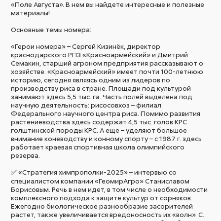
«Поле Августа». В нем вы найдете интересные и полезные
материалы!
Основные темы номера:
«Герои номера» – Сергей Кизинёк, директор
краснодарского РПЗ «Красноармейский» и Дмитрий
Семакин, старший агроном предприятия рассказывают о
хозяйстве. «Красноармейский» имеет почти 100-летнюю
историю, сегодня являясь одним из лидеров по
производству риса в стране. Площади под культурой
занимают здесь 5,5 тыс. га. Часть полей выделена под
научную деятельность: рисосовхоз – филиал
Федерального научного центра риса. Помимо развития
растениеводства здесь содержат 4,5 тыс. голов КРС
голштинской породы КРС. А еще – уделяют большое
внимание коневодству и конному спорту – с 1987 г. здесь
работает краевая спортивная школа олимпийского
резерва.
✅ «Стратегия химпрополки-2025» – интервью со
специалистом компании «ГеомирАгро» Станиславом
Борисовым. Речь в нем идет, в том числе о необходимости
комплексного подхода к защите культур от сорняков.
Ежегодно биологическое разнообразие засорителей
растет, также увеличивается вредоносность их «волн». С.