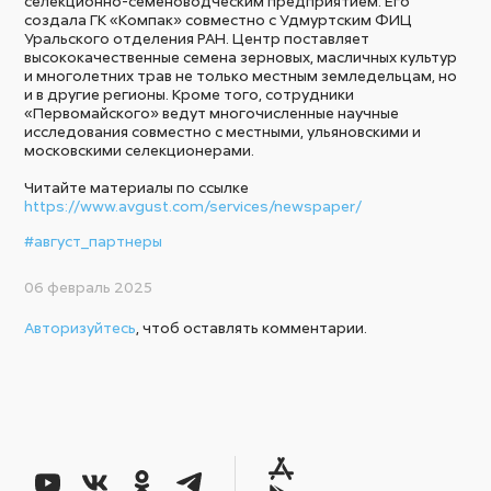
селекционно-семеноводческим предприятием. Его
создала ГК «Компак» совместно с Удмуртским ФИЦ
Уральского отделения РАН. Центр поставляет
высококачественные семена зерновых, масличных культур
и многолетних трав не только местным земледельцам, но
и в другие регионы. Кроме того, сотрудники
«Первомайского» ведут многочисленные научные
исследования совместно с местными, ульяновскими и
московскими селекционерами.
Читайте материалы по ссылке
https://www.avgust.com/services/newspaper/
#август_партнеры
06 февраль 2025
Авторизуйтесь
, чтоб оставлять комментарии.