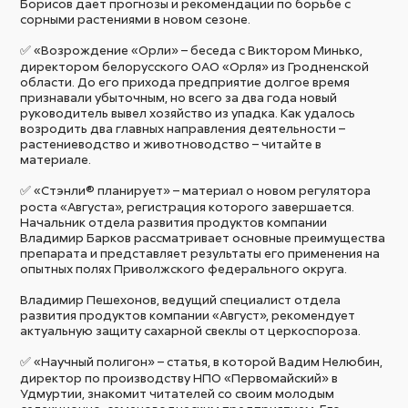
Борисов дает прогнозы и рекомендации по борьбе с
сорными растениями в новом сезоне.
✅ «Возрождение «Орли» – беседа с Виктором Минько,
директором белорусского ОАО «Орля» из Гродненской
области. До его прихода предприятие долгое время
признавали убыточным, но всего за два года новый
руководитель вывел хозяйство из упадка. Как удалось
возродить два главных направления деятельности –
растениеводство и животноводство – читайте в
материале.
✅ «Стэнли® планирует» – материал о новом регулятора
роста «Августа», регистрация которого завершается.
Начальник отдела развития продуктов компании
Владимир Барков рассматривает основные преимущества
препарата и представляет результаты его применения на
опытных полях Приволжского федерального округа.
Владимир Пешехонов, ведущий специалист отдела
развития продуктов компании «Август», рекомендует
актуальную защиту сахарной свеклы от церкоспороза.
✅ «Научный полигон» – статья, в которой Вадим Нелюбин,
директор по производству НПО «Первомайский» в
Удмуртии, знакомит читателей со своим молодым