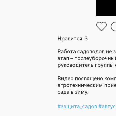
Нравится:
3
Работа садоводов не 
этап – послеуборочный
руководитель группы 
Видео посвящено комп
агротехническим прие
сада в зиму.
#защита_садов
#авгус