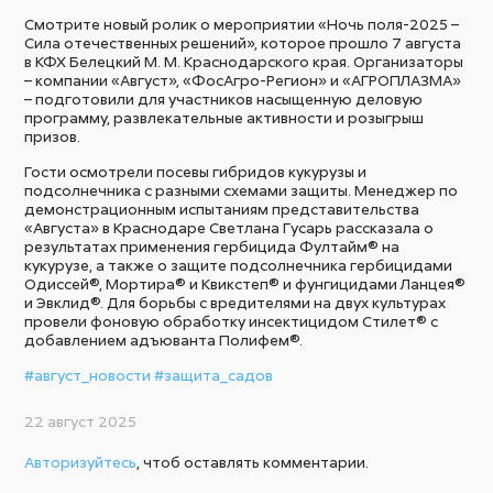
Смотрите новый ролик о мероприятии «Ночь поля-2025 –
Сила отечественных решений», которое прошло 7 августа
в КФХ Белецкий М. М. Краснодарского края. Организаторы
– компании «Август», «ФосАгро-Регион» и «АГРОПЛАЗМА»
– подготовили для участников насыщенную деловую
программу, развлекательные активности и розыгрыш
призов.
Гости осмотрели посевы гибридов кукурузы и
подсолнечника с разными схемами защиты. Менеджер по
демонстрационным испытаниям представительства
«Августа» в Краснодаре Светлана Гусарь рассказала о
результатах применения гербицида Фултайм® на
кукурузе, а также о защите подсолнечника гербицидами
Одиссей®, Мортира® и Квикстеп® и фунгицидами Ланцея®
и Эвклид®. Для борьбы с вредителями на двух культурах
провели фоновую обработку инсектицидом Стилет® с
добавлением адъюванта Полифем®.
#август_новости
#защита_садов
22 август 2025
Авторизуйтесь
, чтоб оставлять комментарии.