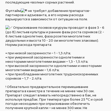
последующие «волны» сорных растений.
Фултайм
не требует добавления препаратов-
партнеров и адъюванта, а его нормы расхода
варьируются в зависимости от ситуации на поле.
Опрыскивание посевов кукурузы проводят в фазе 3 - 6
(до 8) листьев культуры и ранние фазы роста сорняков (2 -
6 листьев однолетних, фаза розетки многолетних
двудольных и высота 10 - 20 см многолетних злаковых).
Нормы расхода препарата:
• при низкой засоренности – 1 - 1,3 л/га;
• при умеренной засоренности однолетними и
некоторыми многолетними видами – 1,3 - 1,5 л/га;
• при высокой засоренности однолетними и некоторыми
многолетними видами – 1,6 л/га;
• при преобладании многолетних трудноискоренимых
сорняков – 1,7 - 2 л/га.
! Обязательно предварительное перемешивание
препарата в канистре в течение не менее чем 30 сек.
Препарат следует вливать непосредственно в бак, не
используя предбак. При температуре более 25 °С и сухой
погоде неоходимо при опрыскивании обеспечить
получение крупной капли – не менее 300 мкм. Не