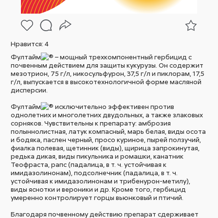
Нравится:
4
Фултайм
– мощный трехкомпонентный гербицид с
почвенным действием для защиты кукурузы. Он содержит
мезотрион, 75 г/л, никосульфурон, 37,5 г/л и пиклорам, 17,5
г/л, выпускается в высокотехнологичной форме масляной
дисперсии.
Фултайм
исключительно эффективен против
однолетних и многолетних двудольных, а также злаковых
сорняков. Чувствительны к препарату: амброзия
полыннолистная, латук компасный, марь белая, виды осота
и бодяка, паслен черный, просо куриное, пырей ползучий,
фиалка полевая, щетинник (виды), щирица запрокинутая,
редька дикая, виды пикульника и ромашки, канатник
Теофраста, рапс (падалица, в т. ч. устойчивая к
имидазолинонам), подсолнечник (падалица, в т. ч.
устойчивая к имидазолинонам и трибенурон-метилу),
виды яснотки и вероники и др. Кроме того, гербицид
умеренно контролирует горцы вьюнковый и птичий.
Благодаря почвенному действию препарат сдерживает