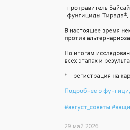
· протравитель Байсай
· фунгициды Тирада®, 
В настоящее время не
против альтернариоза
По итогам исследован
всех этапах и результ
* – регистрация на к
Подробнее о фунгицид
#август_советы
#защи
29 май 2026