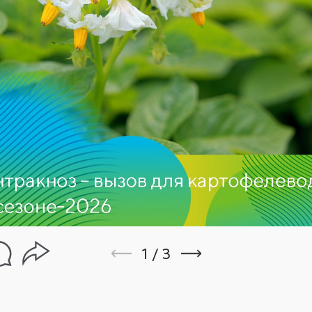
1
/
3