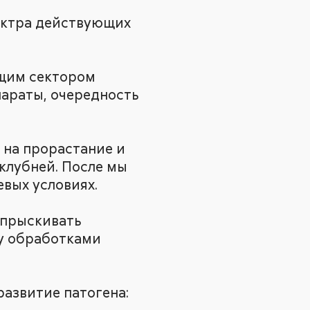
пектра действующих
ющим сектором
араты, очередность
 на прорастание и
клубней. После мы
вых условиях.
опрыскивать
ду обработками
азвитие патогена: