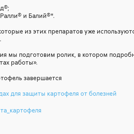
д®;
Ралли® и Балий®*.
которые из этих препаратов уже используют
.
ия мы подготовим ролик, в котором подроб
атах работы».
артофель завершается
ах для защиты картофеля от болезней
та_картофеля