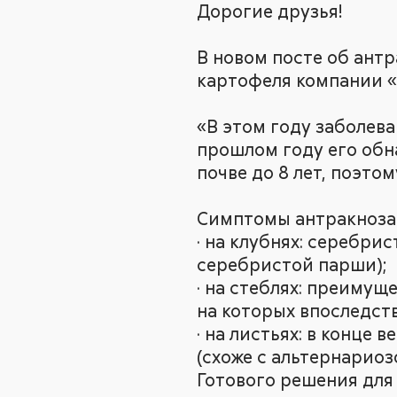
Дорогие друзья!
В новом посте об ант
картофеля компании «А
«В этом году заболев
прошлом году его обн
почве до 8 лет, поэто
Симптомы антракноза
· на клубнях: серебри
серебристой парши);
· на стеблях: преимущ
на которых впоследст
· на листьях: в конце
(схоже с альтернариоз
Готового решения для