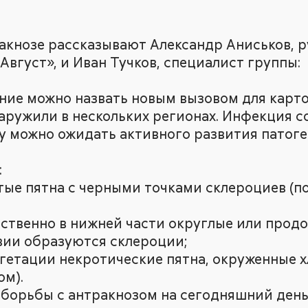
ракнозе рассказывают Александр Аниськов, 
вгуст», и Иван Тучков, специалист группы:
ание можно назвать новым вызовом для карто
аружили в нескольких регионах. Инфекция со
му можно ожидать активного развития патоге
:
стые пятна с черными точками склероциев (п
ественно в нижней части округлые или продо
вии образуются склероции;
 вегетации некротические пятна, окруженны
ом).
 борьбы с антракнозом на сегодняшний день 