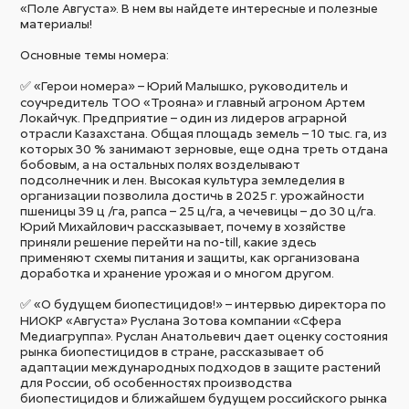
«Поле Августа». В нем вы найдете интересные и полезные
материалы!
Основные темы номера:
✅ «Герои номера» – Юрий Малышко, руководитель и
соучредитель ТОО «Трояна» и главный агроном Артем
Локайчук. Предприятие – один из лидеров аграрной
отрасли Казахстана. Общая площадь земель – 10 тыс. га, из
которых 30 % занимают зерновые, еще одна треть отдана
бобовым, а на остальных полях возделывают
подсолнечник и лен. Высокая культура земледелия в
организации позволила достичь в 2025 г. урожайности
пшеницы 39 ц /га, рапса – 25 ц/га, а чечевицы – до 30 ц/га.
Юрий Михайлович рассказывает, почему в хозяйстве
приняли решение перейти на no-till, какие здесь
применяют схемы питания и защиты, как организована
доработка и хранение урожая и о многом другом.
✅ «О будущем биопестицидов!» – интервью директора по
НИОКР «Августа» Руслана Зотова компании «Сфера
Медиагруппа». Руслан Анатольевич дает оценку состояния
рынка биопестицидов в стране, рассказывает об
адаптации международных подходов в защите растений
для России, об особенностях производства
биопестицидов и ближайшем будущем российского рынка