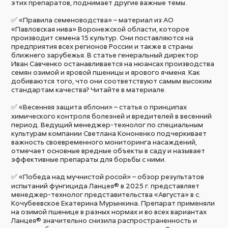
этих препаратов, поднимает другие важные темы.
✅ «Правила семеноводства» – материал из АО
«Павловская нива» Воронежской области, которое
производит семена 15 культур. Они поставляются на
предприятия всех регионов России и также в страны
ближнего зарубежья. В статье генеральный директор
Иван Савченко останавливается на нюансах производства
семян озимой и яровой пшеницы и ярового ячменя. Как
добиваются того, что они соответствуют самым высоким
стандартам качества? Читайте в материале.
✅ «Весенняя защита яблони» – статья о принципах
химического контроля болезней и вредителей в весенний
период. Ведущий менеджер-технолог по специальным
культурам компании Светлана Кононенко подчеркивает
важность своевременного мониторинга насаждений,
отмечает основные вредные объекты в саду и называет
эффективные препараты для борьбы с ними.
✅ «Победа над мучнистой росой» – обзор результатов
испытаний фунгицида Ланцея® в 2025 г. представляет
менеджер-технолог представительства «Августа» в с.
Кочубеевское Екатерина Мурынкина. Препарат применяли
на озимой пшенице в разных нормах и во всех вариантах
Ланцея® значительно снизила распространенность и