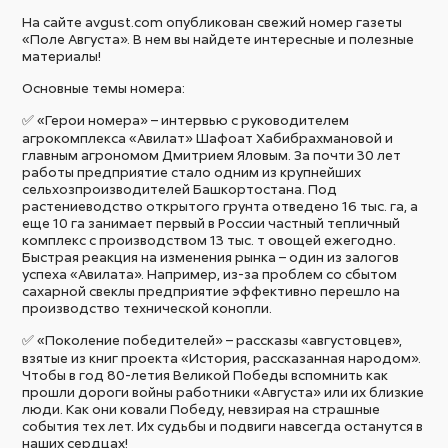
На сайте avgust.com опубликован свежий номер газеты
«Поле Августа». В нем вы найдете интересные и полезные
материалы!
Основные темы номера:
✅ «Герои номера» – интервью с руководителем
агрокомплекса «Авилат» Шафоат Хабибрахмановой и
главным агрономом Дмитрием Яловым. За почти 30 лет
работы предприятие стало одним из крупнейших
сельхозпроизводителей Башкортостана. Под
растениеводство открытого грунта отведено 16 тыс. га, а
еще 10 га занимает первый в России частный тепличный
комплекс с производством 13 тыс. т овощей ежегодно.
Быстрая реакция на изменения рынка – один из залогов
успеха «Авилата». Например, из-за проблем со сбытом
сахарной свеклы предприятие эффективно перешло на
производство технической конопли.
✅ «Поколение победителей» – рассказы «августовцев»,
взятые из книг проекта «История, рассказанная народом».
Чтобы в год 80-летия Великой Победы вспомнить как
прошли дороги войны работники «Августа» или их близкие
люди. Как они ковали Победу, невзирая на страшные
события тех лет. Их судьбы и подвиги навсегда останутся в
наших сердцах!