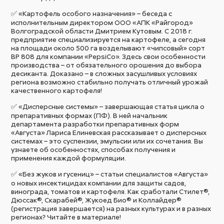
✅ «Картофель особого назначения» – беседа с
исполнительным директором ООО «АПК «Райгород»
Волгоградской области Дмитрием Кутовым. С 2018 г.
предприятие специализируется на картофеле, а сегодня
на площади около 500 га возделывают «чипсовый» сорт
ВР 808 для компании «PepsiCo». Здесь свои особенности
производства – от обязательного орошения до выбора
десиканта. Доказано – в сложных засушливых условиях
региона возможно стабильно получать отличный урожай
качественного картофеля!
✅ «Дисперсные системы» – завершающая статья цикла о
препаративных формах (ПФ). В ней начальник
департамента разработки препаративных форм
«Августа» Лариса Елиневская рассказывает о дисперсных
системах – это суспензии, эмульсии или их сочетания. Вы
узнаете об особенностях, способах получения и
применения каждой формуляции.
✅ «Без жуков и гусениц» – статьи специалистов «Августа»
о новых инсектицидах компании для защиты садов,
винограда, томатов и картофеля. Как сработали Стилет®,
Дюссак®, Скарабей®, Жукоед Био® и Коллайдер®
(регистрация завершается) на разных культурах и в разных
регионах? Читайте в материале!