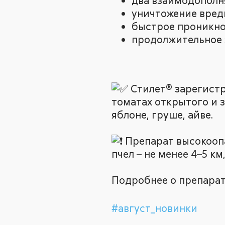
два взаимодополня
уничтожение вред
быстрое проникнов
продолжительное 
Стилет® зарегистри
томатах открытого и 
яблоне, груше, айве.
Препарат высокоопас
пчел – не менее 4–5 км
Подробнее о препарат
#август_новинки