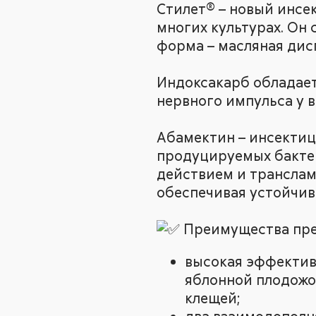
Стилет® – новый инсе
многих культурах. Он 
форма – масляная дис
Индоксакарб обладае
нервного импульса у 
Абамектин – инсектиц
продуцируемых бактер
действием и транслам
обеспечивая устойчив
Преимущества пре
высокая эффектив
яблонной плодожор
клещей;