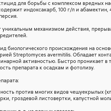
ктицид для борьбы с комплексом вредных на
содержит индоксакарб, 100 г/л и абамектин, 
персия.
т уникальным механизмом действия, прерыв
вредителей.
ид биологического происхождения на основ
ией Streptomyces avermitilis. Обладает кон
инарной активностью. Быстро проникает в т
ость препарата к осадкам и фотолизу.
парата:
ность против многих видов чешуекрылых (хл
ки, гроздевой листовертки, капустной моли 