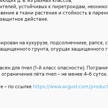
ющих д. в. из разных классов;
ителей, устойчивых к пиретроидам, неонико
ение в ткани растения и стойкость в парен
защитное действие.
рован на кукурузе, подсолнечнике, рапсе, со
защищенного грунта, огурцах защищенного г
ен для пчел (1-й класс опасности). Погран
, ограничение лёта пчел – не менее 4–6 суток.
е – по ссылке
https://www.avgust.com/products