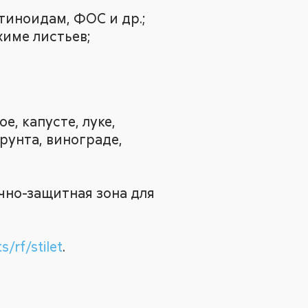
тиноидам, ФОС и др.;
химе листьев;
е, капусте, луке,
рунта, винограде,
ично-защитная зона для
/rf/stilet
.