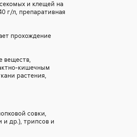
секомых и клещей на
40 г/л, препаративная
ает прохождение
е веществ,
тактно-кишечным
кани растения,
опковой совки,
и др.), трипсов и