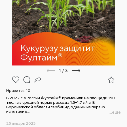
1
/
3
Нравится:
10
В 2022 г. в России Фултайм® применили на площади 150
тыс. га в средней норме расхода 1,5–1,7 л/га. В
Воронежской области гербицид одними из первых
испытали в...
...ещё
25 январь 2023